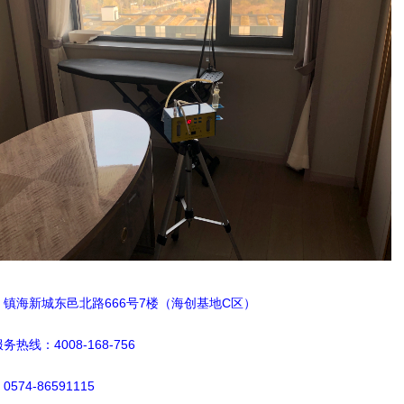
镇海新城东邑北路666号7楼（海创基地C区）
服务
热
线
：4008-168-756
574-86591115