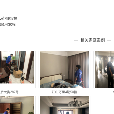
风荷泊园7幢
东悦府30幢
相关家庭案例
后大街287号
江山万里4期50幢