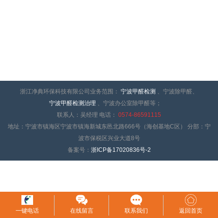
浙江净典环保科技有限公司业务范围：
宁波甲醛检测
、宁波除甲醛、
宁波甲醛检测治理
、宁波办公室除甲醛等；
联系人：吴经理 电话：
0574-86591115
地址：宁波市镇海区宁波市镇海新城东邑北路666号（海创基地C区） 分部：宁
波市保税区兴业大道8号
备案号：
浙ICP备17020836号-2
一键电话
在线留言
联系我们
返回首页