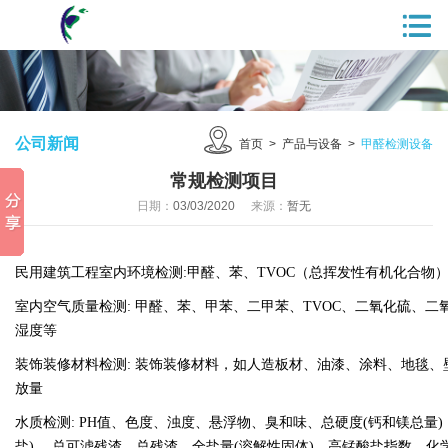
公司新闻
首页
>
产品与设备
>
甲醛检测设备
常规检测项目
日期：
03/03/2020
来源：
暂无
民用建筑工程室内环境检测:甲醛、苯、TVOC（总挥发性有机化合物
室内空气质量检测: 甲醛、苯、甲苯、二甲苯、TVOC、二氧化硫、
湿度等
装饰装修材料检测: 装饰装修材料，如人造板材、油漆、涂料、地毯
放量
水质检测: PH值、色度、浊度、悬浮物、臭和味、总硬度(钙和镁总量
盐) 、总可滤残渣、总残渣、全盐量(溶解性固体)、高锰酸盐指数、