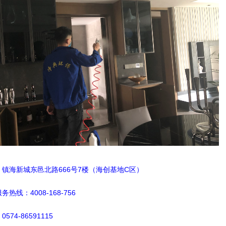
镇海新城东邑北路666号7楼（海创基地C区）
服务
热
线
：4008-168-756
574-86591115