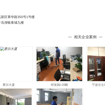
高新区菁华路350号1号楼
千岛湖银泰城九楼
相关企业案例
赛尔大厦
研发园c16幢
宁波北仑