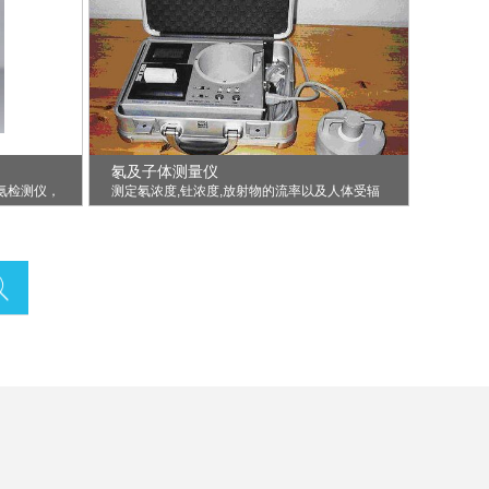
氡及子体测量仪
氨检测仪，
测定氡浓度,钍浓度,放射物的流率以及人体受辐
对苯..
射剂量室内外放射性物质的环境检测和数..