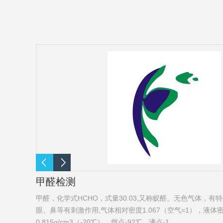
甲醛检测
黏剂生产过程
甲醛，化学式HCHO，式量30.03,又称蚁醛。无色气体，有
醛已经生成
眼、鼻等有刺激作用,气体相对密度1.067（空气=1），液体
0.815g/cm3（-20℃）。熔点-92℃，沸点-1......