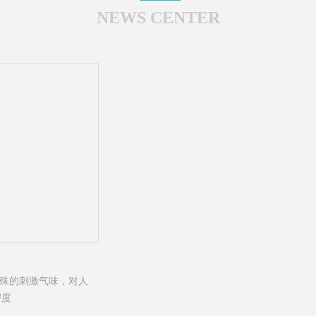
NEWS CENTER
24小时服务热线：0574-8659111
4008168756
特殊的刺激气味，对人
热烈欢迎各位新老朋友来电咨询。 24小时服务热线：05
密度
线：4008168756......